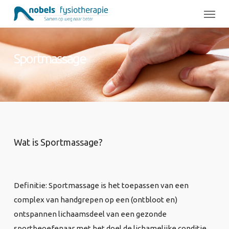
Skip
Menu
to
main
content
Sportmassage
Wat is Sportmassage?
Definitie: Sportmassage is het toepassen van een
complex van handgrepen op een (ontbloot en)
ontspannen lichaamsdeel van een gezonde
sportbeoefenaar met het doel de lichamelijke conditie