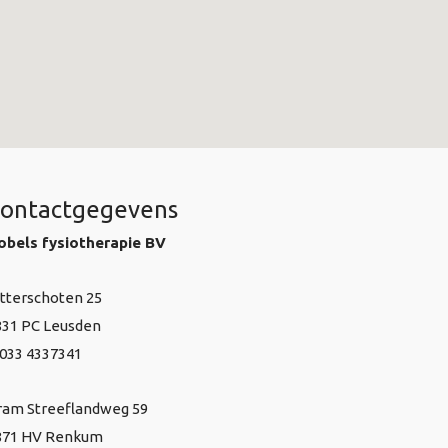
ontactgegevens
obels fysiotherapie BV
itterschoten 25
831 PC Leusden
 033 4337341
ram Streeflandweg 59
871 HV Renkum