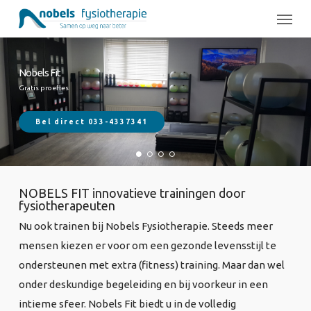
Skip
Menu
to
main
content
Nobels Fit
Nobels Fit
Nobels Fit
Nobels Fit
Gratis proefles
Gratis Proefles
Gratis Proefles
Gratis Proefles
Bel direct 033-4337341
Bel direct 033-4337341
Bel direct 033-4337341
Bel direct 033-4337341
NOBELS FIT innovatieve trainingen door
fysiotherapeuten
Nu ook trainen bij Nobels Fysiotherapie. Steeds meer
mensen kiezen er voor om een gezonde levensstijl te
ondersteunen met extra (fitness) training. Maar dan wel
onder deskundige begeleiding en bij voorkeur in een
intieme sfeer. Nobels Fit biedt u in de volledig