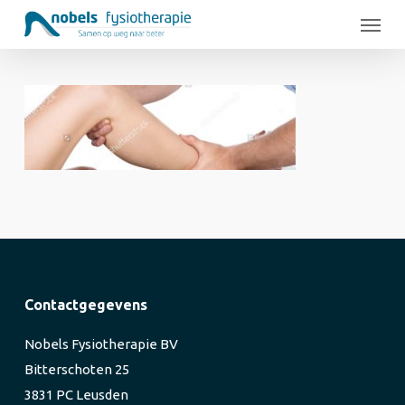
Skip
Menu
to
main
content
Contactgegevens
Nobels Fysiotherapie BV
Bitterschoten 25
3831 PC Leusden