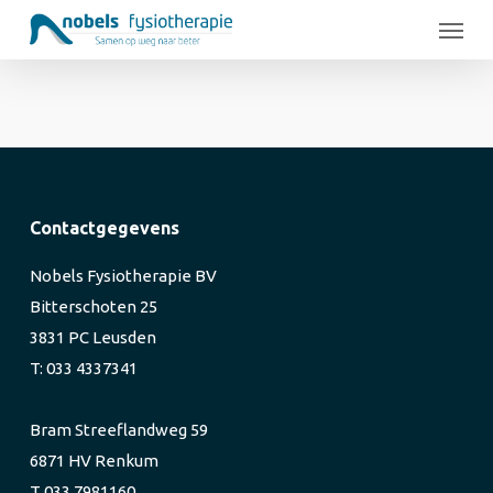
Skip
Menu
to
main
content
Contactgegevens
Nobels Fysiotherapie BV
Bitterschoten 25
3831 PC Leusden
T: 033 4337341
Bram Streeflandweg 59
6871 HV Renkum
T 033 7981160